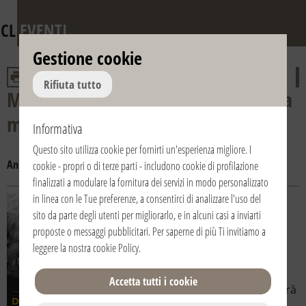
CL
EVENTI
Gestione cookie
Rifiuta tutto
Mostra 2015 su don Giussani «Dalla
mia vita alla vostra»
Informativa
Questo sito utilizza cookie per fornirti un'esperienza migliore. I
Anno:
2018
2016
2015
cookie - propri o di terze parti - includono cookie di profilazione
finalizzati a modulare la fornitura dei servizi in modo personalizzato
in linea con le Tue preferenze, a consentirci di analizzare l'uso del
08/10/2018 | 17:00 | Italia / Italy |
sito da parte degli utenti per migliorarlo, e in alcuni casi a inviarti
Loreto
Cinema-Teatro comunale
proposte o messaggi pubblicitari. Per saperne di più Ti invitiamo a
leggere la nostra
cookie Policy
.
Mostra su don Luigi Giussani
In occasione dei 40 anni del
Accetta tutti i cookie
Pellegrinaggio Macerata-Loreto verrà
riproposta al pubblico la mostra