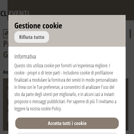
CL
EVENTI
Gestione cookie
Rifiuta tutto
Presentazioni del libro «Vita di don
Giussani»
Informativa
Questo sito utilizza cookie per fornirti un'esperienza migliore. I
Anno:
2019
2018
2017
2016
2015
2014
2013
cookie - propri o di terze parti - includono cookie di profilazione
finalizzati a modulare la fornitura dei servizi in modo personalizzato
Città
Stato
in linea con le Tue preferenze, a consentirci di analizzare l'uso del
sito da parte degli utenti per migliorarlo, e in alcuni casi a inviarti
proposte o messaggi pubblicitari. Per saperne di più Ti invitiamo a
Data
leggere la nostra
cookie Policy
.
Accetta tutti i cookie