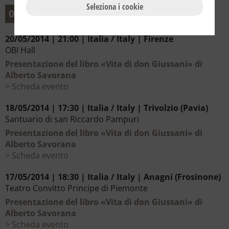
Seleziona i cookie
05
Maggio
20/05/2014 | 21:00 | Italia / Italy | Firenze
OBI Hall
Presentazione del libro «Vita di don Giussani» di
Alberto Savorana
Scheda evento
18/05/2014 | 17:30 | Italia / Italy | Trivolzio (Pavia)
Santuario di san Riccardo Pampuri
Presentazione del libro «Vita di don Giussani» di
Alberto Savorana
Scheda evento
17/05/2014 | 18:30 | Italia / Italy | Anagni (Frosinone)
Teatro Convitto Principe di Piemonte
Presentazione del libro «Vita di don Giussani» di
Alberto Savorana
Scheda evento