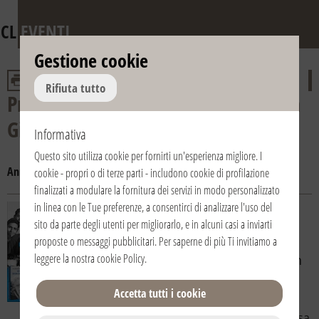
CL
EVENTI
Gestione cookie
Rifiuta tutto
Presentazioni del libro «Vita di don
Giussani»
Informativa
Questo sito utilizza cookie per fornirti un'esperienza migliore. I
Anno:
2019
2018
2017
2016
2015
2014
2013
cookie - propri o di terze parti - includono cookie di profilazione
finalizzati a modulare la fornitura dei servizi in modo personalizzato
in linea con le Tue preferenze, a consentirci di analizzare l'uso del
21/11/2014 | Italia / Italy | Crema
sito da parte degli utenti per migliorarlo, e in alcuni casi a inviarti
(Cremona)
Chiesa di San Bernardino
proposte o messaggi pubblicitari. Per saperne di più Ti invitiamo a
leggere la nostra
cookie Policy
.
Presentazione del libro «Vita di don
Giussani» di Alberto Savorana
Accetta tutti i cookie
Venerdì 21 novembre 2014 alle ore 21,
presso l'Auditorium Manenti della Chiesa