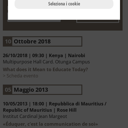
Seleziona i cookie
Data
10
Ottobre 2018
26/10/2018 | 09:30 | Kenya | Nairobi
Multipurpose Hall Card. Otunga Campus
What does it Mean to Educate Today?
Scheda evento
05
Maggio 2013
10/05/2013 | 18:00 | Repubblica di Mauritius /
Republic of Mauritius | Rose Hill
Institut Cardinal Jean Margeot
«Éduquer, c'est la communication de soi»