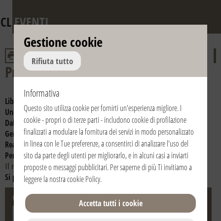
CL
EVENTI
Gestione cookie
Rifiuta tutto
Presentazioni libri di Luigi Giussani
Informativa
Libri presentati:
Il senso religioso
Questo sito utilizza cookie per fornirti un'esperienza migliore. I
Un avvenimento nella vita dell’uomo
cookie - propri o di terze parti - includono cookie di profilazione
Dall’utopia alla presenza (1975-1978)
Il miracolo dell'ospitalità
finalizzati a modulare la fornitura dei servizi in modo personalizzato
Generare tracce nella storia del mondo
in linea con le Tue preferenze, a consentirci di analizzare l'uso del
Realtà e giovinezza. La sfida
La convenienza umana della fede
Perché la Chiesa
sito da parte degli utenti per migliorarlo, e in alcuni casi a inviarti
Dalla liturgia vissuta. Una testimonianza
Il rischio educativo
All'origine della pretesa cristiana
proposte o messaggi pubblicitari. Per saperne di più Ti invitiamo a
Si può vivere così?
leggere la nostra
cookie Policy
.
Città
Stato
Accetta tutti i cookie