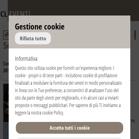
CL
EVENTI
Gestione cookie
Rifiuta tutto
Settimana Santa e Pasqua
Informativa
Consulta gli anni :
2019
2018
2017
2016
2015
2014
2013
2012
Questo sito utilizza cookie per fornirti un'esperienza migliore. I
2011
2010
2009
cookie - propri o di terze parti - includono cookie di profilazione
finalizzati a modulare la fornitura dei servizi in modo personalizzato
19/04/2019 | 20:30 | Italia / Italy |
in linea con le Tue preferenze, a consentirci di analizzare l'uso del
Ancona
sito da parte degli utenti per migliorarlo, e in alcuni casi a inviarti
Monte Conero
proposte o messaggi pubblicitari. Per saperne di più Ti invitiamo a
Via Crucis
leggere la nostra
cookie Policy
.
La comunità di CL di Ancona propone
due gesti per la Settimana Santa:
Accetta tutti i cookie
Giovedì 18 aprile, alle ore 21.30, la