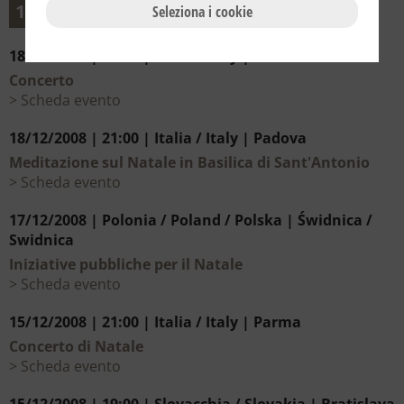
12
Dicembre
Seleziona i cookie
18/12/2008 | 21:00 | Italia / Italy | Brescia
Concerto
Scheda evento
18/12/2008 | 21:00 | Italia / Italy | Padova
Meditazione sul Natale in Basilica di Sant'Antonio
Scheda evento
17/12/2008 | Polonia / Poland / Polska | Świdnica /
Swidnica
Iniziative pubbliche per il Natale
Scheda evento
15/12/2008 | 21:00 | Italia / Italy | Parma
Concerto di Natale
Scheda evento