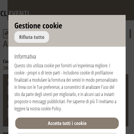
CL
EVENTI
Gestione cookie
Rifiuta tutto
Avvento e Natale
Informativa
Consulta gli anni:
2016
2015
2014
2013
2012
2011
2010
2009
Questo sito utilizza cookie per fornirti un'esperienza migliore. I
2008
cookie - propri o di terze parti - includono cookie di profilazione
Città
Stato
finalizzati a modulare la fornitura dei servizi in modo personalizzato
in linea con le Tue preferenze, a consentirci di analizzare l'uso del
sito da parte degli utenti per migliorarlo, e in alcuni casi a inviarti
proposte o messaggi pubblicitari. Per saperne di più Ti invitiamo a
Data
leggere la nostra
cookie Policy
.
Accetta tutti i cookie