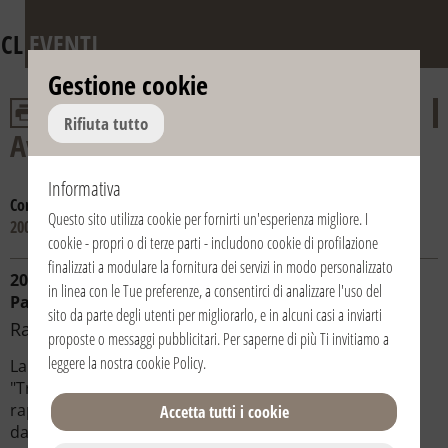
CL
EVENTI
Gestione cookie
Rifiuta tutto
Avvento e Natale
Informativa
Consulta gli anni:
2016
2015
2014
2013
2012
2011
2010
2009
Questo sito utilizza cookie per fornirti un'esperienza migliore. I
2008
cookie - propri o di terze parti - includono cookie di profilazione
finalizzati a modulare la fornitura dei servizi in modo personalizzato
20/12/2008 | 19:00 | Brasile / Brazil / Brasil | San
in linea con le Tue preferenze, a consentirci di analizzare l'uso del
Paolo
sito da parte degli utenti per migliorarlo, e in alcuni casi a inviarti
Rappresentazione teatrale
proposte o messaggi pubblicitari. Per saperne di più Ti invitiamo a
leggere la nostra
cookie Policy
.
La comunità di CL di San Paolo e l'Associazione
"Trabalhadores Sem Terra" organizzano una
rappresentazione teatrale con a tema il Natale, scritta
Accetta tutti i cookie
da una persona del movimento di CL.