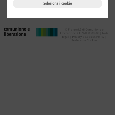
Seleziona i cookie
comunione e
© Fraternità di Comunione e
liberazione
Liberazione. CF. 97038000580 |
Note
legali
|
Privacy e Cookies Policy
|
Preferenze Cookies