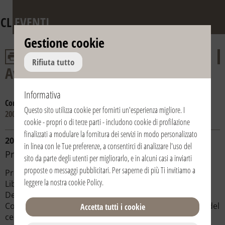
CL
EVENTI
Gestione cookie
Rifiuta tutto
Avvento e Natale
Informativa
Consulta gli anni:
2016
2015
2014
2013
2012
2011
2010
2009
Questo sito utilizza cookie per fornirti un'esperienza migliore. I
2008
cookie - propri o di terze parti - includono cookie di profilazione
finalizzati a modulare la fornitura dei servizi in modo personalizzato
20/12/2008 | 16:00 | Italia / Italy | Rho (Milano)
in linea con le Tue preferenze, a consentirci di analizzare l'uso del
Presepe vivente
sito da parte degli utenti per migliorarlo, e in alcuni casi a inviarti
proposte o messaggi pubblicitari. Per saperne di più Ti invitiamo a
Promosso dalla comunità locale di Comunione e
leggere la nostra
cookie Policy
.
Liberazione con l’adesione dell’Associazione Vita e
Destino, alcune parrocchie cittadine e il patrocinio del
Comune di Rho, il presepe vivente si è svolto nelle vie del
Accetta tutti i cookie
centro di Rho. Attorno al piccolo bambino, a Maria e a