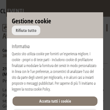
CL
EVENTI
Gestione cookie
Rifiuta tutto
Avvento e Natale
Informativa
Consulta gli anni:
2016
2015
2014
2013
2012
2011
2010
2009
Questo sito utilizza cookie per fornirti un'esperienza migliore. I
2008
cookie - propri o di terze parti - includono cookie di profilazione
finalizzati a modulare la fornitura dei servizi in modo personalizzato
21/12/2008 | 15:30 | Italia / Italy | Gudo Gambaredo
in linea con le Tue preferenze, a consentirci di analizzare l'uso del
(Milano)
sito da parte degli utenti per migliorarlo, e in alcuni casi a inviarti
Presepe vivente
proposte o messaggi pubblicitari. Per saperne di più Ti invitiamo a
leggere la nostra
cookie Policy
.
La sacra rappresentazione ha inizio in via San Riccardo
Pampuri e si snoda in un percorso che prevede le
seguenti tappe: l'Annunciazione, il Cammino di Maria e
Accetta tutti i cookie
Giuseppe verso Betlemme, l'Arrivo a Betlemme e la