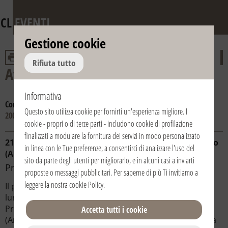
CL
EVENTI
Gestione cookie
Rifiuta tutto
Avvento e Natale
Informativa
Consulta gli anni:
2016
2015
2014
2013
2012
2011
2010
2009
Questo sito utilizza cookie per fornirti un'esperienza migliore. I
2008
cookie - propri o di terze parti - includono cookie di profilazione
finalizzati a modulare la fornitura dei servizi in modo personalizzato
21/12/2008 | 17:30 | Italia / Italy | Casale Monferrato
in linea con le Tue preferenze, a consentirci di analizzare l'uso del
(Alessandria)
sito da parte degli utenti per migliorarlo, e in alcuni casi a inviarti
Presepe vivente
proposte o messaggi pubblicitari. Per saperne di più Ti invitiamo a
leggere la nostra
cookie Policy
.
Il percorso parte da piazza Santo Stefano, si snoda
lungo una delle vie principali e giunge fino al Duomo.
Prevede la realizzazione di cinque quadri
Accetta tutti i cookie
(Annunciazione, Visita ad Elisabetta, Erode, I pastori, La