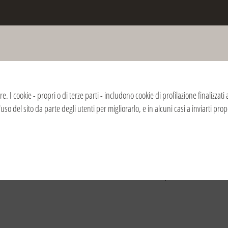
atale
re. I cookie - propri o di terze parti - includono cookie di profilazione finalizza
11
2010
2009
2008
'uso del sito da parte degli utenti per migliorarlo, e in alcuni casi a inviarti pr
na (Forlì)
la Fondazione del Sacro Cuore sarà proposto alla città luned
nci alle ore 16,30 ed arrivo in Piazza del Popolo.