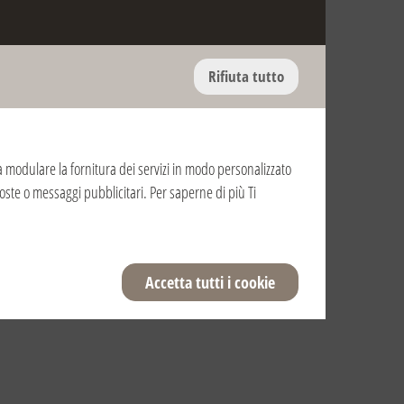
Rifiuta tutto
ti a modulare la fornitura dei servizi in modo personalizzato
oposte o messaggi pubblicitari. Per saperne di più Ti
Accetta tutti i cookie
ì 21 dicembre e si snoderà per le vie del