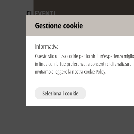
CL
EVENTI
Gestione cookie
Avvento e N
Informativa
Questo sito utilizza cookie per fornirti un'esperienza miglio
Consulta gli anni:
2016
2015
2014
2013
2012
20
in linea con le Tue preferenze, a consentirci di analizzare l
invitiamo a leggere la nostra
cookie Policy
.
21/12/2008 | 16:30 | Italia / Italy | Cese
Presepe vivente
Seleziona i cookie
Il Presepe Vivente organizzato dalle scuole del
centro, con partenza dalla Piazza del Teatro Bo