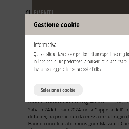
CL
EVENTI
Gestione cookie
Anniversari
Informativa
della Frater
Questo sito utilizza cookie per fornirti un'esperienza miglio
in linea con le Tue preferenze, a consentirci di analizzare l
Consulta gli anni:
2024
2023
2022
2021
2020
20
invitiamo a leggere la nostra
cookie Policy
.
24/02/2024 | 17:00 | Taiwan | Taipei
Seleziona i cookie
Cappella dell'Università Cattolica Fujen 
Mons. Tommaso Chung An-Zu
-
Arcivesc
Sabato 24 febbraio 2024, nella Cappella dell
di Taipei, ha presieduto la messa in suffragio d
Hanno concelebrato: monsignor Massimo Camis