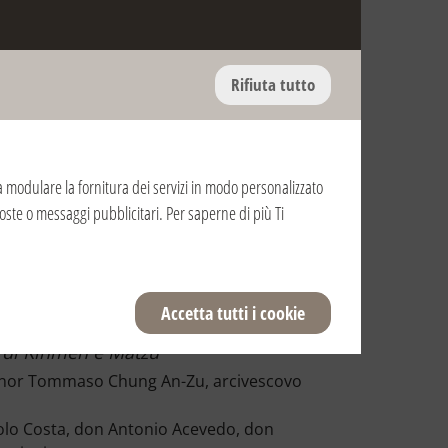
Rifiuta tutto
onoscimento pontificio
ti a modulare la fornitura dei servizi in modo personalizzato
oposte o messaggi pubblicitari. Per saperne di più Ti
2008
2007
2006
Accetta tutti i cookie
e di Kinmen e Matzu
signor Tommaso Chung An-Zu, arcivescovo
olo Costa, don Antonio Acevedo, don