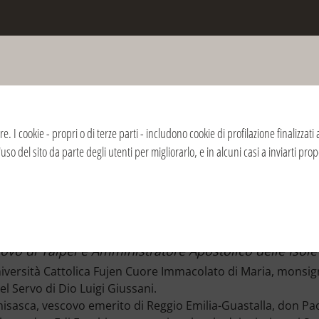
o della morte di don Giussani e del ric
nità
re. I cookie - propri o di terze parti - includono cookie di profilazione finalizza
'uso del sito da parte degli utenti per migliorarlo, e in alcuni casi a inviarti pr
19
2018
2017
2016
2015
2014
2013
2012
2011
2010
2009
Cuore Immacolato di Maria
ovo di Taipei e Amministratore Apostolico delle Isol
'Università Cattolica Fujen Cuore Immacolato di Maria, mon
el Servo di Dio Luigi Giussani.
asca, vescovo emerito di Reggio Emilia-Guastalla, don Pa