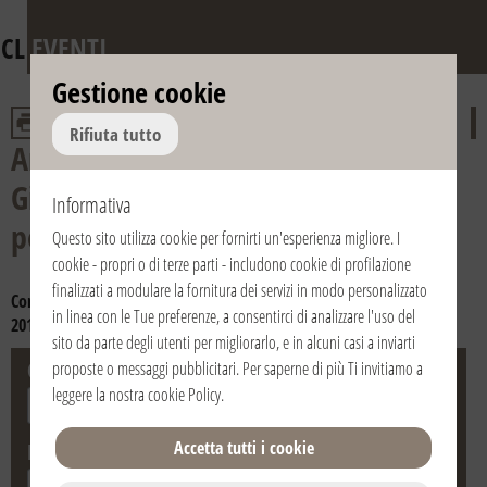
CL
EVENTI
Gestione cookie
Rifiuta tutto
Anniversario della morte di don
Giussani e del riconoscimento
Informativa
pontificio della Fraternità
Questo sito utilizza cookie per fornirti un'esperienza migliore. I
cookie - propri o di terze parti - includono cookie di profilazione
finalizzati a modulare la fornitura dei servizi in modo personalizzato
Consulta gli anni:
2024
2023
2022
2021
2020
2019
2018
2017
in linea con le Tue preferenze, a consentirci di analizzare l'uso del
2016
2015
2014
2013
2012
2011
2010
2009
2008
2007
2006
sito da parte degli utenti per migliorarlo, e in alcuni casi a inviarti
Città
Stato
proposte o messaggi pubblicitari. Per saperne di più Ti invitiamo a
leggere la nostra
cookie Policy
.
Accetta tutti i cookie
Data