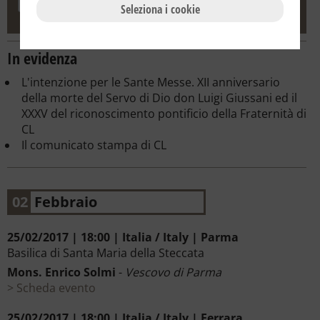
Seleziona i cookie
In evidenza
L'intenzione per le Sante Messe. XII anniversario
della morte del Servo di Dio don Luigi Giussani ed il
XXXV del riconoscimento pontificio della Fraternità di
CL
Il comunicato stampa di CL
02
Febbraio
25/02/2017 | 18:00 | Italia / Italy | Parma
Basilica di Santa Maria della Steccata
Mons. Enrico Solmi
-
Vescovo di Parma
Scheda evento
25/02/2017 | 18:00 | Italia / Italy | Ferrara